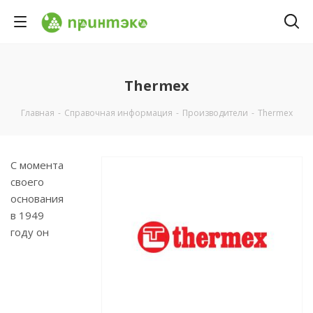
Thermex
Главная
-
Справочная информация
-
Производители
-
Thermex
С момента
своего
основания
в 1949
году он